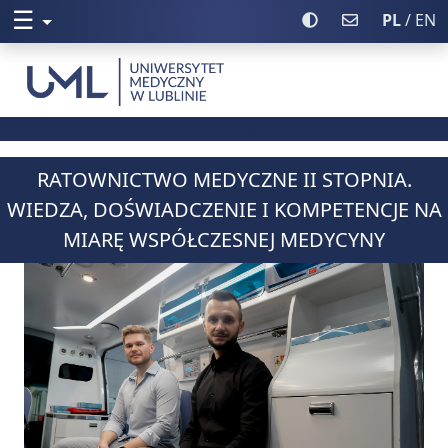
☰
Rozwiń menu
Włącz wysoki kontr
Poczta UML
PL
/ EN
Uniwersytet Medyczny w Lublinie
RATOWNICTWO MEDYCZNE II STOPNIA.
WIEDZA, DOŚWIADCZENIE I KOMPETENCJE NA
MIARĘ WSPÓŁCZESNEJ MEDYCYNY