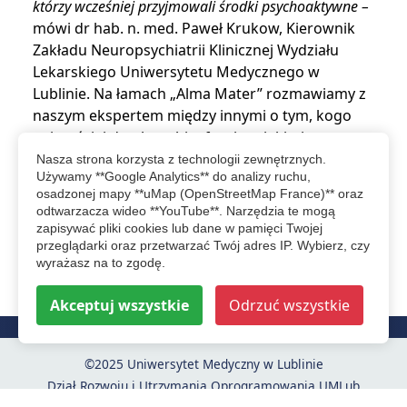
którzy wcześniej przyjmowali środki psychoaktywne –
mówi dr hab. n. med. Paweł Krukow, Kierownik
Zakładu Neuropsychiatrii Klinicznej Wydziału
Lekarskiego Uniwersytetu Medycznego w
Lublinie. Na łamach „Alma Mater” rozmawiamy z
naszym ekspertem między innymi o tym, kogo
najczęściej dotyka schizofrenia, z jakimi
wyzwaniami w codzienności mierzą się osoby na
Nasza strona korzysta z technologii zewnętrznych.
Używamy **Google Analytics** do analizy ruchu,
nią chorujące oraz o alarmujących…
osadzonej mapy **uMap (OpenStreetMap France)** oraz
odtwarzacza wideo **YouTube**. Narzędzia te mogą
czytaj więcej...
zapisywać pliki cookies lub dane w pamięci Twojej
przeglądarki oraz przetwarzać Twój adres IP. Wybierz, czy
wyrażasz na to zgodę.
więcej relacji
Akceptuj wszystkie
Odrzuć wszystkie
©2025 Uniwersytet Medyczny w Lublinie
Dział Rozwoju i Utrzymania Oprogramowania UMLub