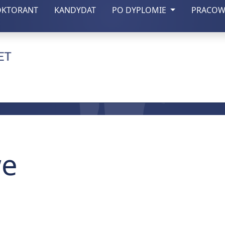
(otwiera się w nowej zakładce)
(otwiera się w nowej zakładce)
OKTORANT
KANDYDAT
PO DYPLOMIE
PRACOW
czny w Lublinie
we