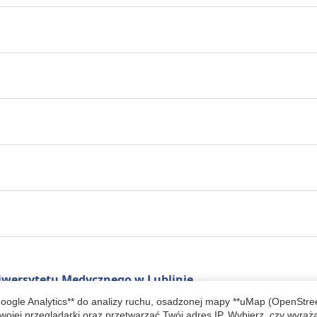
wersytetu Medycznego w Lublinie
Google Analytics** do analizy ruchu, osadzonej mapy **uMap (OpenStr
wojej przeglądarki oraz przetwarzać Twój adres IP. Wybierz, czy wyraż