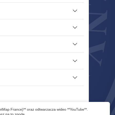
eetMap France)** oraz odtwarzacza wideo **YouTube**.
asz na to zgodę.