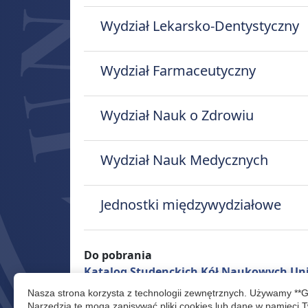
Wydział Lekarsko-Dentystyczny
Wydział Farmaceutyczny
Wydział Nauk o Zdrowiu
Wydział Nauk Medycznych
Jednostki międzywydziałowe
Do pobrania
Katalog Studenckich Kół Naukowych Uni
Nasza strona korzysta z technologii zewnętrznych. Używamy **
0
Narzędzia te mogą zapisywać pliki cookies lub dane w pamięci T