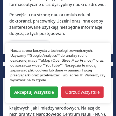
farmaceutyczne oraz dyscypliny nauki o zdrowiu.
Po wejściu na stronę nauka.umlub.edu.pl
doktoranci, pracownicy Uczelni oraz inne osoby
zainteresowane uzyskają niezbędne informacje
dotyczące tych postępowań.
subserwis Nauka
Nasza strona korzysta z technologii zewnętrznych.
Używamy **Google Analytics** do analizy ruchu,
osadzonej mapy **uMap (OpenStreetMap France)** oraz
odtwarzacza wideo **YouTube**. Narzędzia te mogą
zapisywać pliki cookies lub dane w pamięci Twojej
PROJEKTY
przeglądarki oraz przetwarzać Twój adres IP. Wybierz, czy
wyrażasz na to zgodę.
Uniwersytet Medyczny w Lublinie regularnie
Akceptuj wszystkie
Odrzuć wszystkie
pozyskuje fundusze na prowadzenie badań
naukowych z różnych źródeł, zarówno
krajowych, jak i międzynarodowych. Należą do
nich granty z Narodowego Centrum Nauki (NCN),