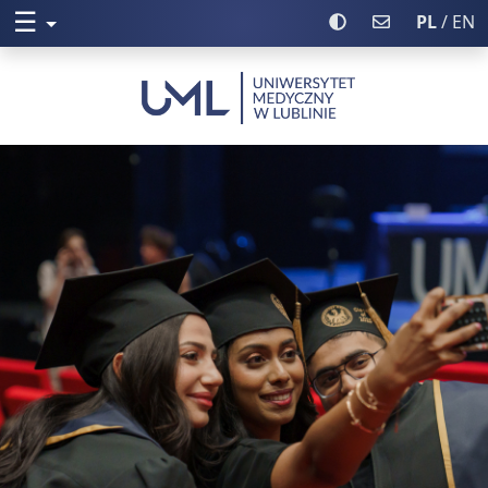
☰
Rozwiń menu
Włącz wysoki kontr
Poczta UML
PL
/ EN
Uniwersytet Medyczny w Lublini