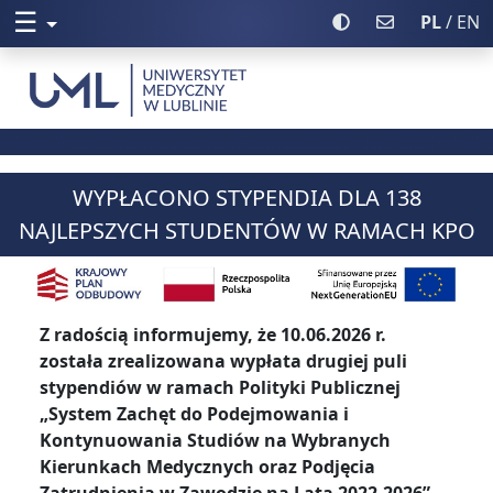
☰
Rozwiń menu
Włącz wysoki kontr
Poczta UML
PL
/ EN
Uniwersytet Medyczny w Lublinie
WYPŁACONO STYPENDIA DLA 138
NAJLEPSZYCH STUDENTÓW W RAMACH KPO
Z radością informujemy, że 10.06.2026 r.
została zrealizowana wypłata drugiej puli
stypendiów w ramach Polityki Publicznej
„System Zachęt do Podejmowania i
Kontynuowania Studiów na Wybranych
Kierunkach Medycznych oraz Podjęcia