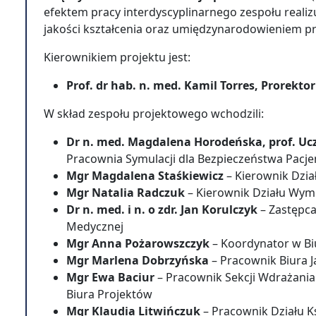
efektem pracy interdyscyplinarnego zespołu reali
jakości kształcenia oraz umiędzynarodowieniem p
Kierownikiem projektu jest:
Prof. dr hab. n. med. Kamil Torres, Prorektor
W skład zespołu projektowego wchodzili:
Dr n. med. Magdalena Horodeńska, prof. Uc
Pracownia Symulacji dla Bezpieczeństwa Pacj
Mgr Magdalena Staśkiewicz
– Kierownik Dzia
Mgr Natalia Radczuk
– Kierownik Działu Wym
Dr n. med. i n. o zdr. Jan Korulczyk
– Zastępca
Medycznej
Mgr Anna Pożarowszczyk
– Koordynator w B
Mgr Marlena Dobrzyńska
– Pracownik Biura J
Mgr Ewa Baciur
– Pracownik Sekcji Wdrażani
Biura Projektów
Mgr Klaudia Litwińczuk
– Pracownik Działu Ks