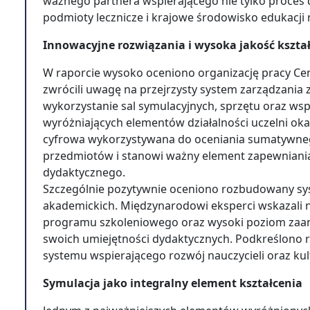
ważnego partnera wspierającego nie tylko proces d
podmioty lecznicze i krajowe środowisko edukacji
Innowacyjne rozwiązania i wysoka jakość kszta
W raporcie wysoko oceniono organizację pracy Ce
zwrócili uwagę na przejrzysty system zarządzania
wykorzystanie sal symulacyjnych, sprzętu oraz wsp
wyróżniających elementów działalności uczelni ok
cyfrowa wykorzystywana do oceniania sumatywne
przedmiotów i stanowi ważny element zapewniania
dydaktycznego.
Szczególnie pozytywnie oceniono rozbudowany sys
akademickich. Międzynarodowi eksperci wskazali 
programu szkoleniowego oraz wysoki poziom zaa
swoich umiejętności dydaktycznych. Podkreślono
systemu wspierającego rozwój nauczycieli oraz ku
Symulacja jako integralny element kształcenia