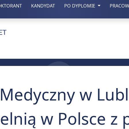
(otwiera się w nowej zakładce)
(otwiera się w nowej zakładce)
OKTORANT
KANDYDAT
PO DYPLOMIE
PRACOW
czny w Lublinie
 Medyczny w Lubl
elnią w Polsce z 