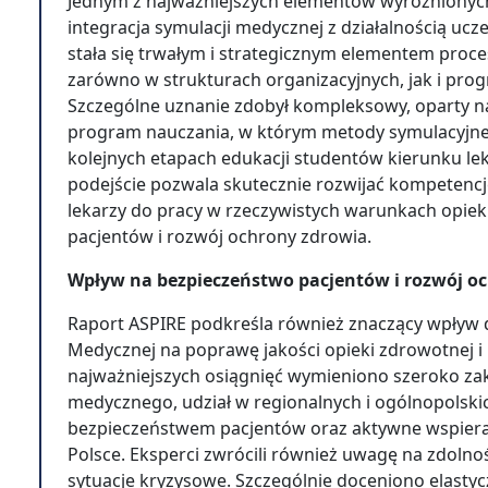
Jednym z najważniejszych elementów wyróżnionyc
integracja symulacji medycznej z działalnością ucze
stała się trwałym i strategicznym elementem proc
zarówno w strukturach organizacyjnych, jak i pr
Szczególne uznanie zdobył kompleksowy, oparty na 
program nauczania, w którym metody symulacyjne
kolejnych etapach edukacji studentów kierunku leka
podejście pozwala skutecznie rozwijać kompetencj
lekarzy do pracy w rzeczywistych warunkach opie
pacjentów i rozwój ochrony zdrowia.
Wpływ na bezpieczeństwo pacjentów i rozwój o
Raport ASPIRE podkreśla również znaczący wpływ d
Medycznej na poprawę jakości opieki zdrowotnej 
najważniejszych osiągnięć wymieniono szeroko za
medycznego, udział w regionalnych i ogólnopolski
bezpieczeństwem pacjentów oraz aktywne wspiera
Polsce. Eksperci zwrócili również uwagę na zdolno
sytuacje kryzysowe. Szczególnie doceniono elastyc