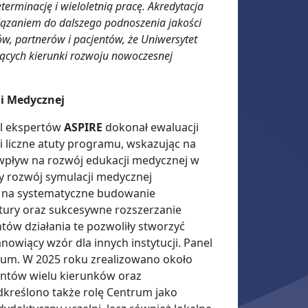
erminację i wieloletnią pracę. Akredytacja
wiązaniem do dalszego podnoszenia jakości
ów, partnerów i pacjentów, że Uniwersytet
jących kierunki rozwoju nowoczesnej
i Medycznej
l ekspertów
ASPIRE
dokonał ewaluacji
i liczne atuty programu, wskazując na
wpływ na rozwój edukacji medycznej w
y rozwój symulacji medycznej
gę na systematyczne budowanie
ktury oraz sukcesywne rozszerzanie
ntów działania te pozwoliły stworzyć
owiący wzór dla innych instytucji. Panel
trum. W 2025 roku zrealizowano około
dentów wielu kierunków oraz
kreślono także rolę Centrum jako