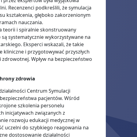
h przez ekspertów była wyjątkowa
lni. Recenzenci podkreślili, że symulacja
esu kształcenia, głęboko zakorzenionym
ogramach nauczania.
teorii i spiralnie skonstruowany
 są systematycznie wykorzystywane na
rskiego. Eksperci wskazali, że takie
e kliniczne i przygotowywać przyszłych
ki zdrowotnej. Wpływ na bezpieczeństwo
chrony zdrowia
ziałalności Centrum Symulacji
i bezpieczeństwa pacjentów. Wśród
krojone szkolenia personelu
ch inicjatywach związanych z
nie rozwoju edukacji medycznej w
ść uczelni do szybkiego reagowania na
zne dostosowanie działalności