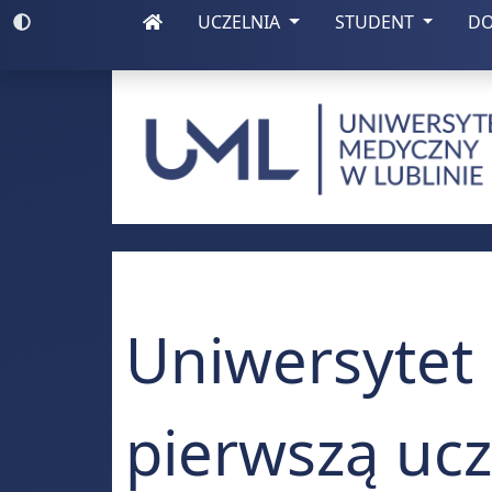
(otwiera się w nowej zakładce)
(otwiera się w nowej zakładce)
Włącz wysoki kontrast
UCZELNIA
STUDENT
D
Uniwersytet Medy
Uniwersytet
pierwszą ucz