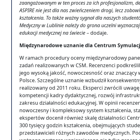
zaangażowanym w ten proces za ich profesjonalizm, det
ASPIRE nie jest dla nas zwieńczeniem drogi, lecz zobo
kształcenia. To także ważny sygnał dla naszych student
Medyczny w Lublinie należy do grona uczelni wyznacza
edukacji medycznej na świecie
– dodaje.
Międzynarodowe uznanie dla Centrum Symulacj
W ramach procedury oceny międzynarodowy pane
zadań realizowanych w CSM. Recenzenci podkreślil
jego wysoką jakość, nowoczesność oraz znaczący 
Polsce. Szczególne uznanie wzbudził konsekwentn
realizowany od 2011 roku. Eksperci zwrócili uwa
kompetencji kadry dydaktycznej, rozwój infrastru
zakresu działalności edukacyjnej. W opinii recenze
nowoczesny i kompleksowy system kształcenia, stan
ekspertów docenił również skalę działalności Cen
300 tysięcy godzin kształcenia, obejmujących stu
przedstawicieli różnych zawodów medycznych. Pod