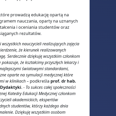
 które prowadzą edukację opartą na
ogramem nauczania, oparty na uznanych
tałcenia i oceniania studentów oraz
osiąganych rezultatów.
i wszystkich nauczycieli realizujących zajęcia
ierdzenie, że kierunek realizowanych
gę. Serdecznie dziękuję wszystkim członkom
 pokazuje, że kształcimy przyszłych lekarzy i
 najlepszymi światowymi standardami,
ne oparte na symulacji medycznej które
mi w klinikach
– podkreśla
prof. dr hab.
i Dydaktyki
. -
To sukces całej społeczności
nej Katedry Edukacji Medycznej członkom
zycieli akademickich, ekspertów
odnych studentów, którzy każdego dnia
nalenie. Dziękuję wszystkim osobom