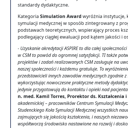
standardy dydaktyczne.
Kategoria
Simulation Award
wyróżnia instytucje,
symulacji medycznej w sposób zintegrowany z pr
podstawach teoretycznych, wspierający proces ksz
podlegający ciągłej ewaluacji pod kątem jakości i 
-
Uzyskanie akredytacji ASPIRE to dla całej społeczności 
w CSM to powód do ogromnej satysfakcji. TI także potw
projektów i zadań realizowanych CSM zasługuje na uwa
naszej społeczności i każdemu gratuluje. To wyróżnienie
przedstawicieli innych zawodów medycznych zgodnie z
wykorzystując nowoczesne praktyczne metody dydaktycz
jedynie przygotowują do kontaktu i opieki nad pacjenta
n. med. Kamil Torres, Prorektor ds. Kształcenia 
akademickiej – pracowników Centrum Symulacji Medycz
Studenckiego Koła Symulacji Medycznej wszystkich nauc
zajmujących się jakością kształcenia, i naszych niezaw
współtworzą środowisko nastawione na rozwój i dosko