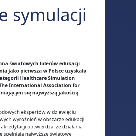
e symulacji
rona światowych liderów edukacji
lnia
jako pierwsza w Polsce
uzyskała
kategorii Healthcare Simulation
The International Association for
niającym się najwyższą jakością
odowych ekspertów w dziewięciu
żowych wyróżnień w obszarze edukacji
kredytacji potwierdza, że działania
e spełniają najwyższe światowe