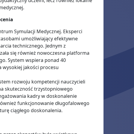
ydaktyczny uczelni, lecz również lokalne
 medycznej.
łcenia
ntrum Symulacji Medycznej. Eksperci
 zasobami umożliwiający efektywne
arcia technicznego. Jednym z
azała się również nowoczesna platforma
go. System wspiera ponad 40
 wysokiej jakości procesu
tem rozwoju kompetencji nauczycieli
na skuteczność trzystopniowego
ngażowania kadry w doskonalenie
 również funkcjonowanie długofalowego
lturę ciągłego doskonalenia.