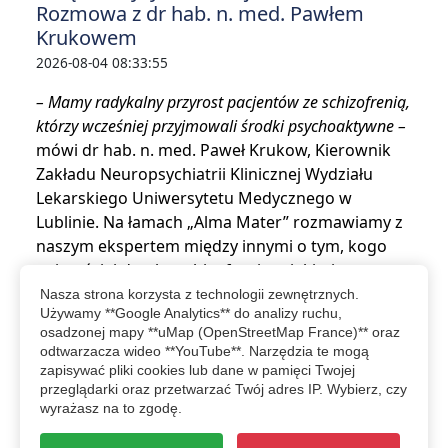
Rozmowa z dr hab. n. med. Pawłem
Krukowem
2026-08-04 08:33:55
– Mamy radykalny przyrost pacjentów ze schizofrenią,
którzy wcześniej przyjmowali środki psychoaktywne –
mówi dr hab. n. med. Paweł Krukow, Kierownik
Zakładu Neuropsychiatrii Klinicznej Wydziału
Lekarskiego Uniwersytetu Medycznego w
Lublinie. Na łamach „Alma Mater” rozmawiamy z
naszym ekspertem między innymi o tym, kogo
najczęściej dotyka schizofrenia, z jakimi
wyzwaniami w codzienności mierzą się osoby na
Nasza strona korzysta z technologii zewnętrznych.
Używamy **Google Analytics** do analizy ruchu,
nią chorujące oraz o alarmujących…
osadzonej mapy **uMap (OpenStreetMap France)** oraz
odtwarzacza wideo **YouTube**. Narzędzia te mogą
czytaj więcej...
zapisywać pliki cookies lub dane w pamięci Twojej
przeglądarki oraz przetwarzać Twój adres IP. Wybierz, czy
wyrażasz na to zgodę.
więcej relacji