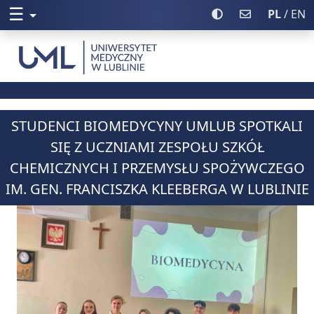
☰
Rozwiń menu
Włącz wysoki kontr
Poczta UML
PL
/ EN
Uniwersytet Medyczny w Lublinie
STUDENCI BIOMEDYCYNY UMLUB SPOTKALI
SIĘ Z UCZNIAMI ZESPOŁU SZKÓŁ
CHEMICZNYCH I PRZEMYSŁU SPOŻYWCZEGO
IM. GEN. FRANCISZKA KLEEBERGA W LUBLINIE