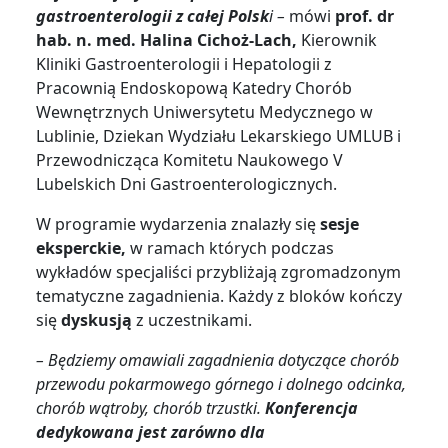
gastroenterologii z całej Polsk
i –
mówi
prof. dr
hab. n. med. Halina Cichoż-Lach,
Kierownik
Kliniki Gastroenterologii i Hepatologii z
Pracownią Endoskopową Katedry Chorób
Wewnętrznych Uniwersytetu Medycznego w
Lublinie, Dziekan Wydziału Lekarskiego UMLUB i
Przewodnicząca Komitetu Naukowego V
Lubelskich Dni Gastroenterologicznych.
W programie wydarzenia znalazły się
sesje
eksperckie,
w ramach których podczas
wykładów specjaliści przybliżają zgromadzonym
tematyczne zagadnienia. Każdy z bloków kończy
się
dyskusją
z uczestnikami.
– Będziemy omawiali zagadnienia dotyczące chorób
przewodu pokarmowego górnego i dolnego odcinka,
chorób wątroby, chorób trzustki.
Konferencja
dedykowana jest zarówno dla