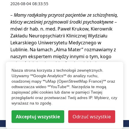
2026-08-04 08:33:55
– Mamy radykalny przyrost pacjentów ze schizofrenią,
którzy wcześniej przyjmowali środki psychoaktywne –
mówi dr hab. n. med. Paweł Krukow, Kierownik
Zakładu Neuropsychiatrii Klinicznej Wydziału
Lekarskiego Uniwersytetu Medycznego w
Lublinie. Na łamach „Alma Mater” rozmawiamy z
naszym ekspertem między innymi o tym, kogo
najczęściej dotyka schizofrenia, z jakimi
wyzwaniami w codzienności mierzą się osoby na
Nasza strona korzysta z technologii zewnętrznych.
Używamy **Google Analytics** do analizy ruchu,
nią chorujące oraz o alarmujących…
osadzonej mapy **uMap (OpenStreetMap France)** oraz
odtwarzacza wideo **YouTube**. Narzędzia te mogą
czytaj więcej...
zapisywać pliki cookies lub dane w pamięci Twojej
przeglądarki oraz przetwarzać Twój adres IP. Wybierz, czy
wyrażasz na to zgodę.
więcej relacji
Akceptuj wszystkie
Odrzuć wszystkie