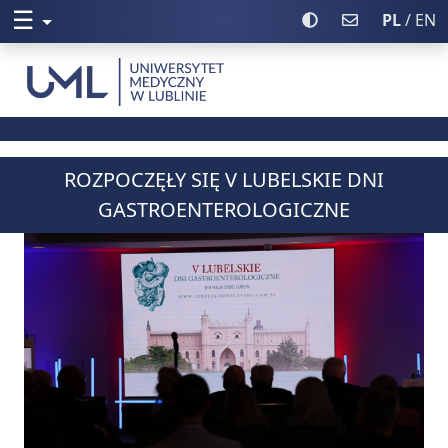
☰
Rozwiń menu
Włącz wysoki kontr
Poczta UML
PL
/ EN
Uniwersytet Medyczny w Lublinie
ROZPOCZĘŁY SIĘ V LUBELSKIE DNI
GASTROENTEROLOGICZNE