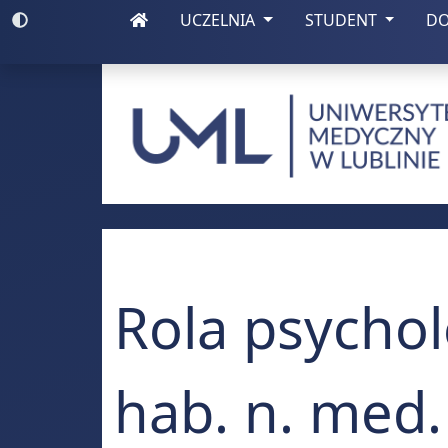
(otwiera się w nowej zakładce)
(otwiera się w nowej zakładce)
Włącz wysoki kontrast
UCZELNIA
STUDENT
D
Uniwersytet Medy
Rola psychol
hab. n. med