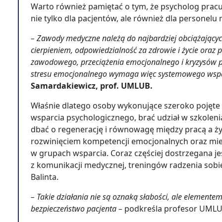
Warto również pamiętać o tym, że psycholog pracu
nie tylko dla pacjentów, ale również dla personel
– Zawody medyczne należą do najbardziej obciążających 
cierpieniem, odpowiedzialność za zdrowie i życie oraz
zawodowego, przeciążenia emocjonalnego i kryzysów p
stresu emocjonalnego wymaga więc systemowego wspa
Samardakiewicz, prof. UMLUB.
Właśnie dlatego osoby wykonujące szeroko pojęt
wsparcia psychologicznego, brać udział w szkoleni
dbać o regenerację i równowagę między pracą a ż
rozwinięciem kompetencji emocjonalnych oraz mie
w grupach wsparcia. Coraz częściej dostrzegana je
z komunikacji medycznej, treningów radzenia sobi
Balinta.
– Takie działania nie są oznaką słabości, ale elementem 
bezpieczeństwo pacjenta –
podkreśla profesor UML