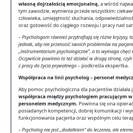
własną dojrzałością emocjonalną,
a wśród najwa
tym zawodzie, wymienia przede wszystkim: ciekaw
człowieka, umiejętność słuchania, odpowiedzialnoś
oraz gotowość do ciągłego rozwoju i pracy nad s
– Psychologom również przytrafiają się różne kryzysy, 
jednak, aby nie przenosić swoich problemów na pacjentó
„instrumentarium psychologiczne”, a to wymaga chęci 
Oczywiście powinno to też działać w drugą stronę, czyli
z pracy do życia prywatnego –
podkreśla ekspertka.
Współpraca na linii psycholog – personel medyc
Aby pomoc psychologiczna dla pacjentów działała ja
współpraca między psychologiem pracującym w 
personelem medycznym.
Powinna się ona opiera
posiadanych kompetencji, dobrej komunikacji i wy
funkcjonowania pacjenta oraz wspólnym celu ter
– Psycholog nie jest „dodatkiem” do leczenia, ale ele