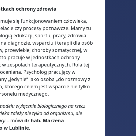
ostkach ochrony zdrowia
ajmuje się funkcjonowaniem człowieka,
relacje czy procesy poznawcze. Mamy tu
logią edukacji, sportu, pracy, zdrowia
 na diagnozie, wsparciu i terapii dla osób
, przewlekłej choroby somatycznej, w
ęsto pracuje w jednostkach ochrony
az w zespołach terapeutycznych. Rola tej
 doceniana. Psycholog pracujący w
any „jedynie” jako osoba „do rozmowy z
, którego celem jest wsparcie nie tylko
personelu medycznego.
odelu wyłącznie biologicznego na rzecz
eka zależy nie tylko od organizmu, ale
cji –
mówi
dr hab. Marzena
o w Lublinie.