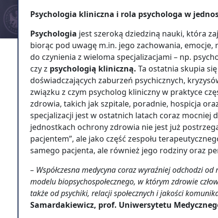
Psychologia kliniczna i rola psychologa w jedn
Psychologia
jest szeroką dziedziną nauki, która z
biorąc pod uwagę m.in. jego zachowania, emocje, 
do czynienia z wieloma specjalizacjami – np. psycho
czy z
psychologią kliniczną.
Ta ostatnia skupia się
doświadczających zaburzeń psychicznych, kryzysów
związku z czym psycholog kliniczny w praktyce cz
zdrowia, takich jak szpitale, poradnie, hospicja or
specjalizacji jest w ostatnich latach coraz mocniej
jednostkach ochrony zdrowia nie jest już postrzeg
pacjentem”, ale jako część zespołu terapeutycznego
samego pacjenta, ale również jego rodziny oraz 
– Współczesna medycyna coraz wyraźniej odchodzi od m
modelu biopsychospołecznego, w którym zdrowie człowi
także od psychiki, relacji społecznych i jakości komunika
Samardakiewicz, prof. Uniwersytetu Medyczneg