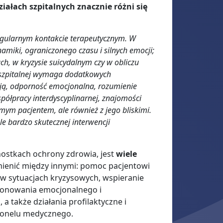
iałach szpitalnych znacznie różni się
egularnym kontakcie terapeutycznym. W
amiki, ograniczonego czasu i silnych emocji;
, w kryzysie suicydalnym czy w obliczu
y szpitalnej wymaga dodatkowych
esją, odporność emocjonalna, rozumienie
spółpracy interdyscyplinarnej, znajomości
amym pacjentem, ale również z jego bliskimi.
e bardzo skutecznej interwencji
ostkach ochrony zdrowia, jest
wiele
ienić między innymi: pomoc pacjentowi
 w sytuacjach kryzysowych, wspieranie
kcjonowania emocjonalnego i
 także działania profilaktyczne i
sonelu medycznego.