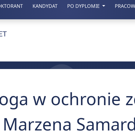
(otwiera się w nowej zakładce)
(otwiera się w nowej zakładce)
OKTORANT
KANDYDAT
PO DYPLOMIE
PRACOW
czny w Lublinie
oga w ochronie z
. Marzena Samard