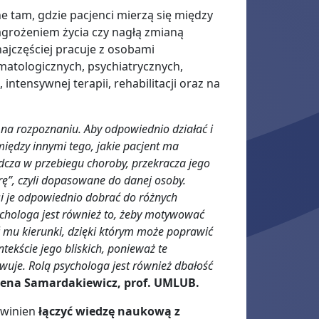
e tam, gdzie pacjenci mierzą się między
agrożeniem życia czy nagłą zmianą
najczęściej pracuje z osobami
atologicznych, psychiatrycznych,
intensywnej terapii, rehabilitacji oraz na
 na rozpoznaniu. Aby odpowiednio działać i
iędzy innymi tego, jakie pacjent ma
iadcza w przebiegu choroby, przekracza jego
ę”, czyli dopasowane do danej osoby.
 je odpowiednio dobrać do różnych
ychologa jest również to, żeby motywować
ać mu kierunki, dzięki którym może poprawić
tekście jego bliskich, ponieważ te
owuje. Rolą psychologa jest również dbałość
zena Samardakiewicz, prof. UMLUB.
owinien
łączyć wiedzę naukową z