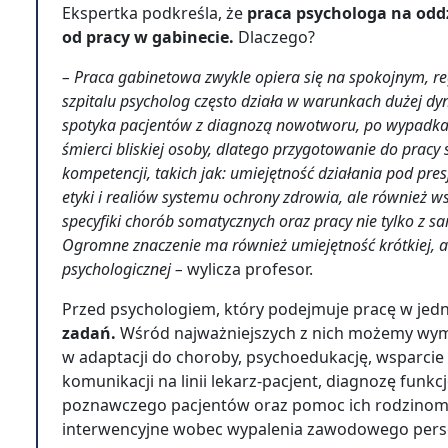
Ekspertka podkreśla, że
praca psychologa na oddz
od pracy w gabinecie.
Dlaczego?
– Praca gabinetowa zwykle opiera się na spokojnym, r
szpitalu psycholog często działa w warunkach dużej dyn
spotyka pacjentów z diagnozą nowotworu, po wypadkach
śmierci bliskiej osoby, dlatego przygotowanie do prac
kompetencji, takich jak: umiejętność działania pod pr
etyki i realiów systemu ochrony zdrowia, ale również w
specyfiki chorób somatycznych oraz pracy nie tylko z s
Ogromne znaczenie ma również umiejętność krótkiej, al
psychologicznej –
wylicza profesor.
Przed psychologiem, który podejmuje pracę w jedn
zadań.
Wśród najważniejszych z nich możemy wym
w adaptacji do choroby, psychoedukację, wsparcie
komunikacji na linii lekarz-pacjent, diagnozę fun
poznawczego pacjentów oraz pomoc ich rodzinom, a
interwencyjne wobec wypalenia zawodowego per