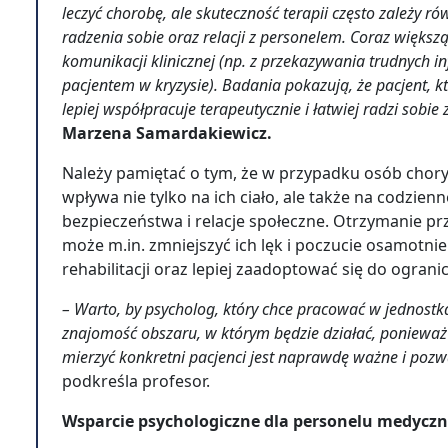
leczyć chorobę, ale skuteczność terapii często zależy ró
radzenia sobie oraz relacji z personelem. Coraz większą
komunikacji klinicznej (np. z przekazywania trudnych i
pacjentem w kryzysie). Badania pokazują, że pacjent, kt
lepiej współpracuje terapeutycznie i łatwiej radzi sobi
Marzena Samardakiewicz.
Należy pamiętać o tym, że w przypadku osób choryc
wpływa nie tylko na ich ciało, ale także na codzie
bezpieczeństwa i relacje społeczne. Otrzymanie p
może m.in. zmniejszyć ich lęk i poczucie osamotnie
rehabilitacji oraz lepiej zaadoptować się do ogr
– Warto, by psycholog, który chce pracować w jednost
znajomość obszaru, w którym będzie działać, ponieważ
mierzyć konkretni pacjenci jest naprawdę ważne i pozw
podkreśla profesor.
Wsparcie psychologiczne dla personelu medycz