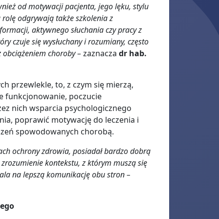
wnież od motywacji pacjenta, jego lęku, stylu
 rolę odgrywają także szkolenia z
nformacji, aktywnego słuchania czy pracy z
óry czuje się wysłuchany i rozumiany, często
e z obciążeniem choroby –
zaznacza
dr hab.
h przewlekle, to, z czym się mierzą,
nne funkcjonowanie, poczucie
rzez nich wsparcia psychologicznego
nia, poprawić motywację do leczenia i
aniczeń spowodowanych chorobą.
kach ochrony zdrowia, posiadał bardzo dobrą
 zrozumienie kontekstu, z którym muszą się
ala na lepszą komunikację obu stron –
nego