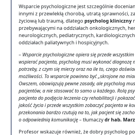
Wsparcie psychologiczne jest szczególnie docenian
innymi z przewlekłą chorobą, utratą sprawności, z
życiową lub traumą, dlatego
psycholog kliniczny
przebywającymi na oddziałach onkologicznych, hem
neurologicznych, pediatrycznych, kardiologicznych, 
oddziałach paliatywnych i hospicyjnych.
– Wsparcie psychologiczne opiera się przede wszystkim
wspierać pacjenta, psycholog musi wykonać diagnozę m
potrzeby, z czym się mierzy oraz na ile to, czego dośw
możliwości. To wsparcie powinno być „skrojone na miar
Owszem, obowiązują pewne zasady, ale psycholog musi
pacjentów, a nie stosować to samo u każdego. Rolą ps
pacjenta do podjęcia leczenia czy rehabilitacji i pokaz
jakość życia i przede wszystkim zobaczyć pacjenta w kon
przekonania bardzo rzutują na to, jak pacjent się zach
o odpowiednią komunikację –
tłumaczy
dr hab. Mar
Profesor wskazuje również, że dobry psycholog p