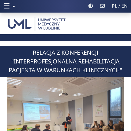
☰
Rozwiń menu
Włącz wysoki kontr
Poczta UML
PL
/ EN
Uniwersytet Medyczny w Lublinie
RELACJA Z KONFERENCJI
"INTERPROFESJONALNA REHABILITACJA
PACJENTA W WARUNKACH KLINICZNYCH"