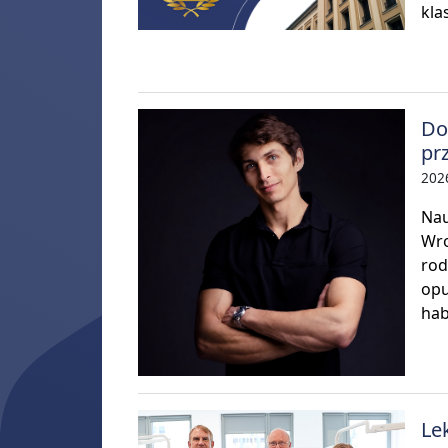
kla
Do
pr
202
Nau
Wro
rod
opu
hab
Le