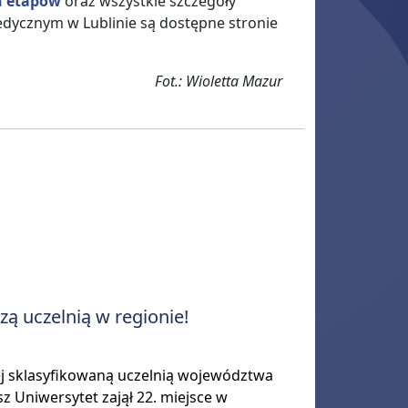
h etapów
oraz wszystkie szczegóły
edycznym w Lublinie są dostępne stronie
Fot.: Wioletta Mazur
ą uczelnią w regionie!
ej sklasyfikowaną uczelnią województwa
 Uniwersytet zajął 22. miejsce w