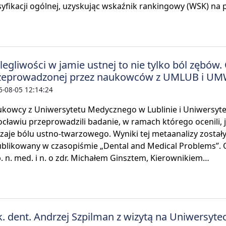
syfikacji ogólnej, uzyskując wskaźnik rankingowy (WSK) na 
legliwości w jamie ustnej to nie tylko ból zębów.
zeprowadzonej przez naukowców z UMLUB i U
6-08-05 12:14:24
kowcy z Uniwersytetu Medycznego w Lublinie i Uniwersyte
cławiu przeprowadzili badanie, w ramach którego ocenili, 
zaje bólu ustno-twarzowego. Wyniki tej metaanalizy zostały
blikowany w czasopiśmie „Dental and Medical Problems”. 
. n. med. i n. o zdr. Michałem Ginsztem, Kierownikiem…
k. dent. Andrzej Szpilman z wizytą na Uniwersyt