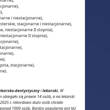
onarne),
acjonarne),
),
narne i niestacjonarne),
sterskie, stacjonarne i niestacjonarne),
ne, niestacjonarne II stopnia),
 niestacjonarne II stopnia),
acjonarne),
 stacjonarne),
jonarne),
ne),
opnia, stacjonarne),
rne).
lekarsko-dentystyczny
i
lekarski.
W
 ubiegało się prawie 14 osób, a na lekarski
 2025 r. rekordowo dużo osób chciało
e ponad 1000 osób. Bardzo popularna jest też