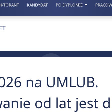
(otwiera się w nowej zakładce)
(otwiera się w nowej zakładce)
OKTORANT
KANDYDAT
PO DYPLOMIE
PRACOW
czny w Lublinie
2026 na UMLUB.
anie od lat jest 