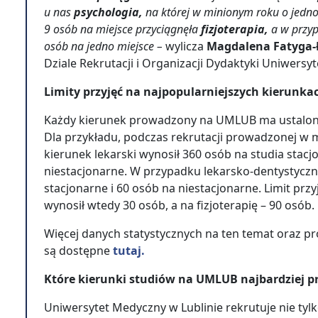
u nas
psychologia,
na której w minionym roku o jedno
9 osób na miejsce przyciągnęła
fizjoterapia,
a w przy
osób na jedno miejsce –
wylicza
Magdalena Fatyga-
Dziale Rekrutacji i Organizacji Dydaktyki Uniwers
Limity przyjęć na najpopularniejszych kierunk
Każdy kierunek prowadzony na UMLUB ma ustalo
Dla przykładu, podczas rekrutacji prowadzonej w m
kierunek lekarski wynosił 360 osób na studia stacj
niestacjonarne. W przypadku lekarsko-dentystyczn
stacjonarne i 60 osób na niestacjonarne. Limit przy
wynosił wtedy 30 osób, a na fizjoterapię – 90 osób.
Więcej danych statystycznych na ten temat oraz p
są dostępne
tutaj.
Które kierunki studiów na UMLUB najbardziej p
Uniwersytet Medyczny w Lublinie rekrutuje nie tylk