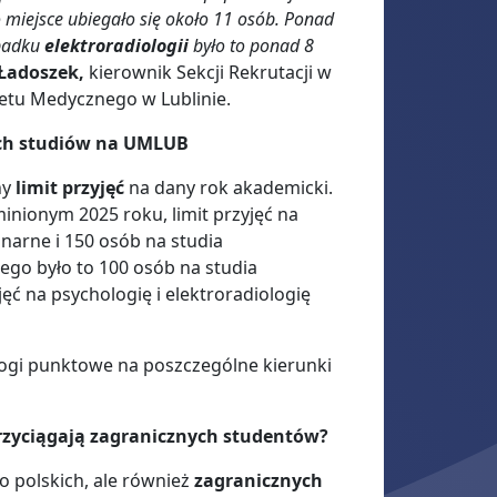
 miejsce ubiegało się około 11 osób. Ponad
padku
elektroradiologii
było to ponad 8
Ładoszek,
kierownik Sekcji Rekrutacji w
ytetu Medycznego w Lublinie.
ach studiów na UMLUB
ny
limit przyjęć
na dany rok akademicki.
inionym 2025 roku, limit przyjęć na
onarne i 150 osób na studia
ego było to 100 osób na studia
jęć na psychologię i elektroradiologię
rogi punktowe na poszczególne kierunki
rzyciągają zagranicznych studentów?
o polskich, ale również
zagranicznych