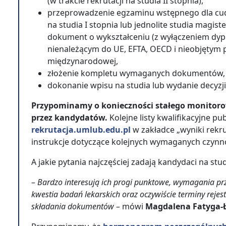
(w trakcie rekrutacji na studia II stopnia),
przeprowadzenie egzaminu wstępnego dla cudz
na studia I stopnia lub jednolite studia magist
dokument o wykształceniu (z wyłączeniem dyp
nienależącym do UE, EFTA, OECD i nieobjęty
międzynarodowej,
złożenie kompletu wymaganych dokumentów,
dokonanie wpisu na studia lub wydanie decyzji
Przypominamy o konieczności stałego monitorow
przez kandydatów.
Kolejne listy kwalifikacyjne pu
rekrutacja.umlub.edu.pl
w zakładce „wyniki rekru
instrukcje dotyczące kolejnych wymaganych czynno
A jakie pytania najczęściej zadają kandydaci na stu
– Bardzo interesują ich progi punktowe, wymagania pr
kwestia badań lekarskich oraz oczywiście terminy rejestra
składania dokumentów –
mówi
Magdalena Fatyga-