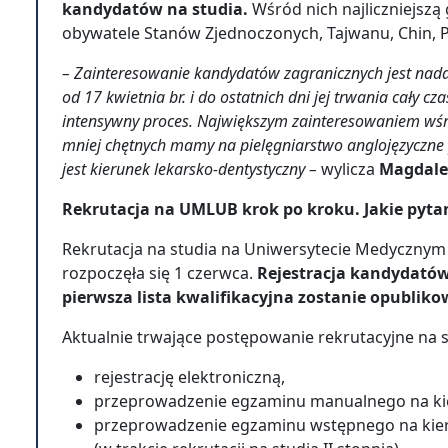
kandydatów na studia.
Wśród nich najliczniejsz
obywatele Stanów Zjednoczonych, Tajwanu, Chin, Pa
– Zainteresowanie kandydatów zagranicznych jest nada
od 17 kwietnia br. i do ostatnich dni jej trwania cały 
intensywny proces. Największym zainteresowaniem wśród 
mniej chętnych mamy na pielęgniarstwo anglojęzyczne 
jest kierunek lekarsko-dentystyczny –
wylicza
Magdale
Rekrutacja na UMLUB krok po kroku. Jakie pytan
Rekrutacja na studia na Uniwersytecie Medycznym 
rozpoczęła się 1 czerwca.
Rejestracja kandydatów 
pierwsza lista kwalifikacyjna zostanie opubliko
Aktualnie trwające postępowanie rekrutacyjne na s
rejestrację elektroniczną,
przeprowadzenie egzaminu manualnego na kie
przeprowadzenie egzaminu wstępnego na kier