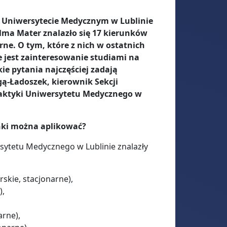
na Uniwersytecie Medycznym w Lublinie
Alma Mater znalazło się 17 kierunków
rne. O tym, które z nich w ostatnich
ie jest zainteresowanie studiami na
e pytania najczęściej zadają
ą-Ładoszek, kierownik Sekcji
ydaktyki Uniwersytetu Medycznego w
nki można aplikować?
rsytetu Medycznego w Lublinie znalazły
rskie, stacjonarne),
),
arne),