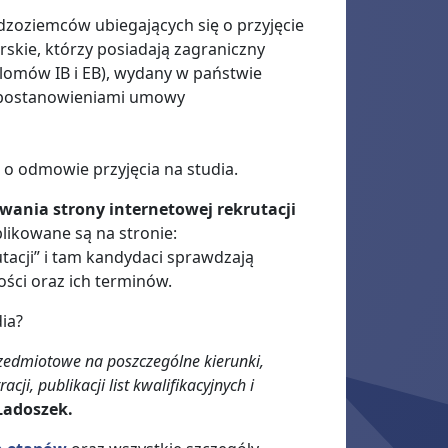
oziemców ubiegających się o przyjęcie
erskie, którzy posiadają zagraniczny
lomów IB i EB), wydany w państwie
m postanowieniami umowy
 o odmowie przyjęcia na studia.
ania strony internetowej rekrutacji
blikowane są na stronie:
tacji” i tam kandydaci sprawdzają
ści oraz ich terminów.
dia?
zedmiotowe na poszczególne kierunki,
cji, publikacji list kwalifikacyjnych i
Ładoszek.