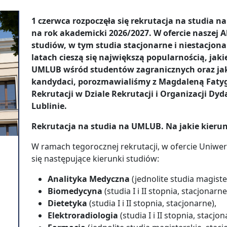
1 czerwca rozpoczęła się rekrutacja na studia 
na rok akademicki 2026/2027. W ofercie naszej 
studiów, w tym studia stacjonarne i niestacjona
latach cieszą się największą popularnością, jak
UMLUB wśród studentów zagranicznych oraz jaki
kandydaci, porozmawialiśmy z Magdaleną Fatyg
Rekrutacji w Dziale Rekrutacji i Organizacji D
Lublinie.
Rekrutacja na studia na UMLUB. Na jakie kieru
W ramach tegorocznej rekrutacji, w ofercie Uniwe
się następujące kierunki studiów:
Analityka Medyczna
(jednolite studia magiste
Biomedycyna
(studia I i II stopnia, stacjonarne
Dietetyka
(studia I i II stopnia, stacjonarne),
Elektroradiologia
(studia I i II stopnia, stacjon