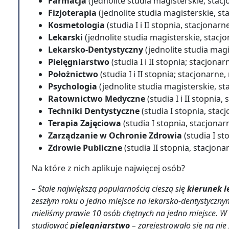
Farmacja
(jednolite studia magisterskie, stacj
Fizjoterapia
(jednolite studia magisterskie, st
Kosmetologia
(studia I i II stopnia, stacjonarne
Lekarski
(jednolite studia magisterskie, stacjo
Lekarsko-Dentystyczny
(jednolite studia magi
Pielęgniarstwo
(studia I i II stopnia; stacjonar
Położnictwo
(studia I i II stopnia; stacjonarne,
Psychologia
(jednolite studia magisterskie, st
Ratownictwo Medyczne
(studia I i II stopnia,
Techniki Dentystyczne
(studia I stopnia, stac
Terapia Zajęciowa
(studia I stopnia, stacjonar
Zarządzanie w Ochronie Zdrowia
(studia I st
Zdrowie Publiczne
(studia II stopnia, stacjona
Na które z nich aplikuje najwięcej osób?
– Stale największą popularnością cieszą się
kierunek 
zeszłym roku o jedno miejsce na lekarsko-dentystycznym
mieliśmy prawie 10 osób chętnych na jedno miejsce. W
studiować
pielęgniarstwo
– zarejestrowało się na ni