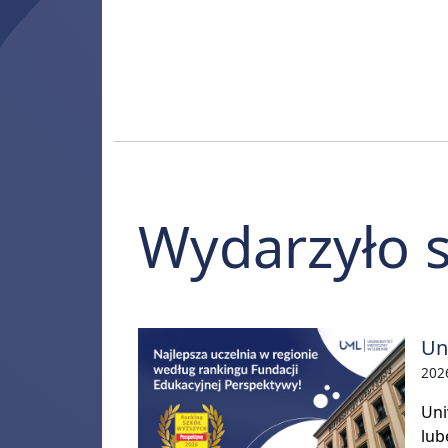
Wydarzyło s
Un
202
Uni
lub