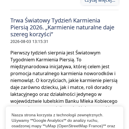
czytaj więcej...
Trwa Światowy Tydzień Karmienia
Piersią 2026. „Karmienie naturalne daje
szereg korzyści”
2026-08-03 13:15:31
Pierwszy tydzień sierpnia jest Światowym
Tygodniem Karmienia Piersią. To
międzynarodowa inicjatywa, której celem jest
promocja naturalnego karmienia noworodków i
niemowląt. O korzyściach, jakie karmienie piersią
daje zarówno dziecku, jak i matce, roli doradcy
laktacyjnego oraz działalności jedynego w
województwie lubelskim Banku Mleka Kobiecego
rozmawiamy ze specjalistami z Uniwersyteckiego
Szpitala Klinicznego Nr 1 w Lublinie: dr n. med.
Nasza strona korzysta z technologii zewnętrznych.
Używamy **Google Analytics** do analizy ruchu,
Moniką Wójtowicz-Marzec, Lekarz…
osadzonej mapy **uMap (OpenStreetMap France)** oraz