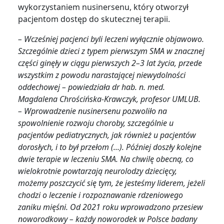
wykorzystaniem nusinersenu, który otworzył
pacjentom dostęp do skutecznej terapii.
– Wcześniej pacjenci byli leczeni wyłącznie objawowo.
Szczególnie dzieci z typem pierwszym SMA w znacznej
części ginęły w ciągu pierwszych 2–3 lat życia, przede
wszystkim z powodu narastającej niewydolności
oddechowej – powiedziała dr hab. n. med.
Magdalena Chrościńska-Krawczyk, profesor UMLUB.
– Wprowadzenie nusinersenu pozwoliło na
spowolnienie rozwoju choroby, szczególnie u
pacjentów pediatrycznych, jak również u pacjentów
dorosłych, i to był przełom (...). Później doszły kolejne
dwie terapie w leczeniu SMA. Na chwilę obecną, co
wielokrotnie powtarzają neurolodzy dziecięcy,
możemy poszczycić się tym, że jesteśmy liderem, jeżeli
chodzi o leczenie i rozpoznawanie rdzeniowego
zaniku mięśni. Od 2021 roku wprowadzono przesiew
noworodkowy – każdy noworodek w Polsce badany