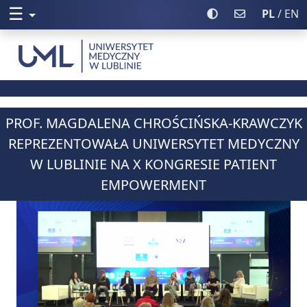
☰
Rozwiń menu
Włącz wysoki kontr
Poczta UML
PL
/ EN
Uniwersytet Medyczny w Lublinie
PROF. MAGDALENA CHROŚCIŃSKA-KRAWCZYK
REPREZENTOWAŁA UNIWERSYTET MEDYCZNY
W LUBLINIE NA X KONGRESIE PATIENT
EMPOWERMENT