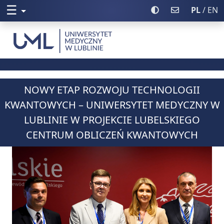
☰
Rozwiń menu
Włącz wysoki kontr
Poczta UML
PL
/ EN
Uniwersytet Medyczny w Lublinie
NOWY ETAP ROZWOJU TECHNOLOGII
KWANTOWYCH – UNIWERSYTET MEDYCZNY W
LUBLINIE W PROJEKCIE LUBELSKIEGO
CENTRUM OBLICZEŃ KWANTOWYCH