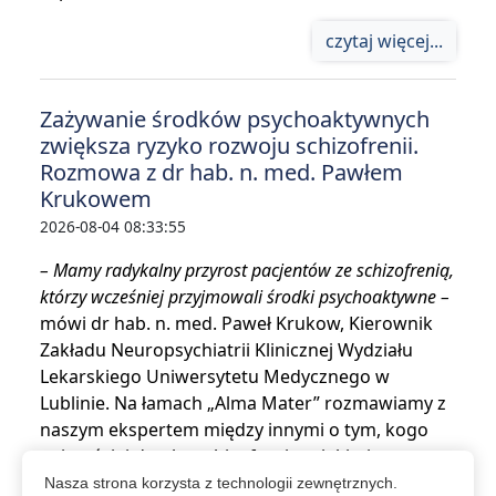
czytaj więcej...
Zażywanie środków psychoaktywnych
zwiększa ryzyko rozwoju schizofrenii.
Rozmowa z dr hab. n. med. Pawłem
Krukowem
2026-08-04 08:33:55
– Mamy radykalny przyrost pacjentów ze schizofrenią,
którzy wcześniej przyjmowali środki psychoaktywne –
mówi dr hab. n. med. Paweł Krukow, Kierownik
Zakładu Neuropsychiatrii Klinicznej Wydziału
Lekarskiego Uniwersytetu Medycznego w
Lublinie. Na łamach „Alma Mater” rozmawiamy z
naszym ekspertem między innymi o tym, kogo
najczęściej dotyka schizofrenia, z jakimi
wyzwaniami w codzienności mierzą się osoby na
Nasza strona korzysta z technologii zewnętrznych.