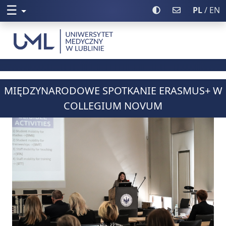
☰
Rozwiń menu
Włącz wysoki kontr
Poczta UML
PL
/ EN
Uniwersytet Medyczny w Lublinie
MIĘDZYNARODOWE SPOTKANIE ERASMUS+ W
COLLEGIUM NOVUM