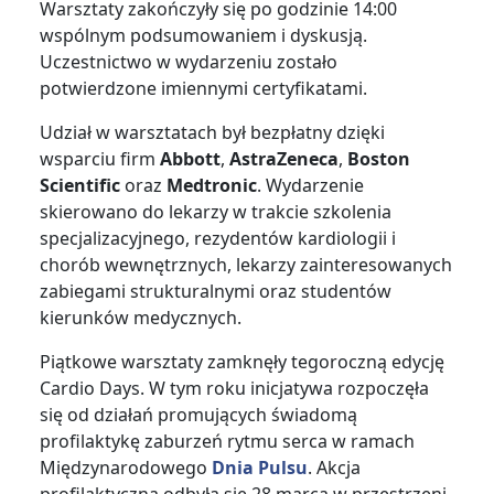
Warsztaty zakończyły się po godzinie 14:00
wspólnym podsumowaniem i dyskusją.
Uczestnictwo w wydarzeniu zostało
potwierdzone imiennymi certyfikatami.
Udział w warsztatach był bezpłatny dzięki
wsparciu firm
Abbott
,
AstraZeneca
,
Boston
Scientific
oraz
Medtronic
. Wydarzenie
skierowano do lekarzy w trakcie szkolenia
specjalizacyjnego, rezydentów kardiologii i
chorób wewnętrznych, lekarzy zainteresowanych
zabiegami strukturalnymi oraz studentów
kierunków medycznych.
Piątkowe warsztaty zamknęły tegoroczną edycję
Cardio Days. W tym roku inicjatywa rozpoczęła
się od działań promujących świadomą
profilaktykę zaburzeń rytmu serca w ramach
Międzynarodowego
Dnia Pulsu
. Akcja
profilaktyczna odbyła się 28 marca w przestrzeni