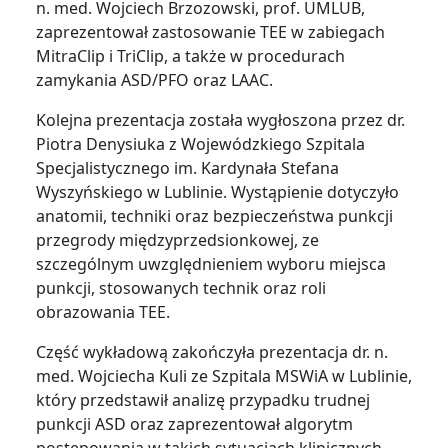
n. med. Wojciech Brzozowski, prof. UMLUB,
zaprezentował zastosowanie TEE w zabiegach
MitraClip i TriClip, a także w procedurach
zamykania ASD/PFO oraz LAAC.
Kolejna prezentacja została wygłoszona przez dr.
Piotra Denysiuka z Wojewódzkiego Szpitala
Specjalistycznego im. Kardynała Stefana
Wyszyńskiego w Lublinie. Wystąpienie dotyczyło
anatomii, techniki oraz bezpieczeństwa punkcji
przegrody międzyprzedsionkowej, ze
szczególnym uwzględnieniem wyboru miejsca
punkcji, stosowanych technik oraz roli
obrazowania TEE.
Część wykładową zakończyła prezentacja dr. n.
med. Wojciecha Kuli ze Szpitala MSWiA w Lublinie,
który przedstawił analizę przypadku trudnej
punkcji ASD oraz zaprezentował algorytm
postępowania w takich sytuacjach klinicznych.