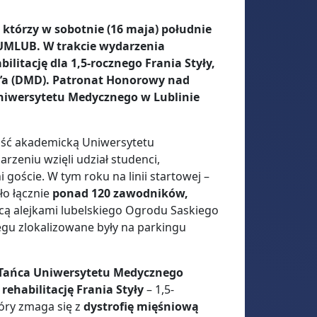
którzy w sobotnie (16 maja) południe
UMLUB. W trakcie wydarzenia
ilitację dla 1,5-rocznego Frania Styły,
e’a (DMD). Patronat Honorowy nad
niwersytetu Medycznego w Lublinie
ość akademicką Uniwersytetu
rzeniu wzięli udział studenci,
goście. W tym roku na linii startowej –
ło łącznie
ponad 120 zawodników,
ą alejkami lubelskiego Ogrodu Saskiego
iegu zlokalizowane były na parkingu
i Tańca Uniwersytetu Medycznego
 rehabilitację Frania Styły
– 1,5-
óry zmaga się z
dystrofię mięśniową