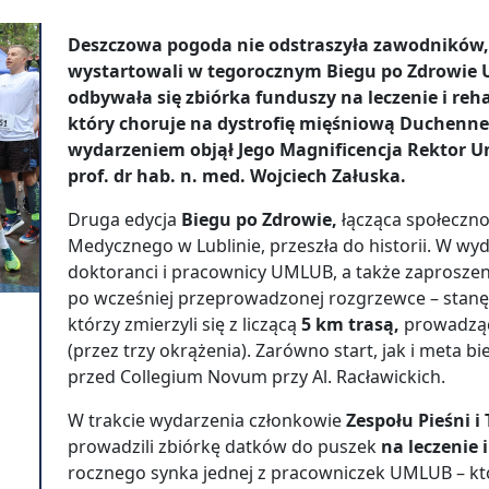
Deszczowa pogoda nie odstraszyła zawodników, 
wystartowali w tegorocznym Biegu po Zdrowie 
odbywała się zbiórka funduszy na leczenie i rehab
który choruje na dystrofię mięśniową Duchenn
wydarzeniem objął Jego Magnificencja Rektor U
prof. dr hab. n. med. Wojciech Załuska.
Druga edycja
Biegu po Zdrowie,
łącząca społeczn
Medycznego w Lublinie, przeszła do historii. W wyda
doktoranci i pracownicy UMLUB, a także zaproszeni 
po wcześniej przeprowadzonej rozgrzewce – stanę
którzy zmierzyli się z liczącą
5 km trasą,
prowadząc
(przez trzy okrążenia). Zarówno start, jak i meta b
przed Collegium Novum przy Al. Racławickich.
W trakcie wydarzenia członkowie
Zespołu Pieśni 
prowadzili zbiórkę datków do puszek
na leczenie i
rocznego synka jednej z pracowniczek UMLUB – kt