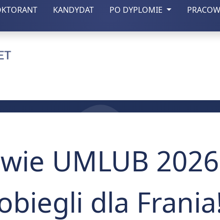
(otwiera się w nowej zakładce)
(otwiera się w nowej zakładce)
OKTORANT
KANDYDAT
PO DYPLOMIE
PRACOW
czny w Lublinie
owie UMLUB 2026 
biegli dla Frania