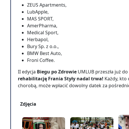
ZEUS Apartments,
LubApple,
MAS SPORT,
AmerPharma,
Medical Sport,
Herbapol,
Bury Sp. z o.o.,
BMW Best Auto,
Froni Coffee.
II edycja
Biegu po Zdrowie
UMLUB przeszła już do hi
rehabilitację Frania Styły nadal trwa!
Każdy, kto
chorobą, może wpłacić dowolny datek za pośredn
Zdjęcia