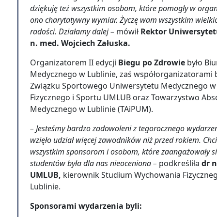
dziękuję też wszystkim osobom, które pomogły w organiz
ono charytatywny wymiar. Życzę wam wszystkim wielki
radości. Działamy dalej –
mówił
Rektor Uniwersytet
n. med. Wojciech Załuska.
Organizatorem II edycji
Biegu po Zdrowie
było Biu
Medycznego w Lublinie, zaś współorganizatorami b
Związku Sportowego Uniwersytetu Medycznego w 
Fizycznego i Sportu UMLUB oraz Towarzystwo Abso
Medycznego w Lublinie (TAiPUM).
– Jesteśmy bardzo zadowoleni z tegorocznego wydarze
wzięło udział więcej zawodników niż przed rokiem. Ch
wszystkim sponsorom i osobom, które zaangażowały si
studentów była dla nas nieoceniona –
podkreśliła
dr n
UMLUB,
kierownik Studium Wychowania Fizyczneg
Lublinie.
Sponsorami wydarzenia byli: