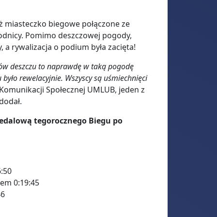
ż miasteczko biegowe połączone ze
awodnicy. Pomimo deszczowej pogody,
a rywalizacja o podium była zacięta!
dów deszczu to naprawdę w taką pogodę
gu było rewelacyjnie. Wszyscy są uśmiechnięci
 Komunikacji Społecznej UMLUB, jeden z
 dodał.
medalową tegorocznego Biegu po
6:50
sem 0:19:45
46