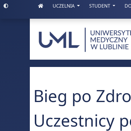
(otwiera się w nowej zakładce)
(otwiera się w nowej zakładce)
Włącz wysoki kontrast
UCZELNIA
STUDENT
D
Uniwersytet Medy
Bieg po Zdr
Uczestnicy po