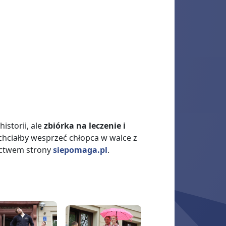
storii, ale
zbiórka na leczenie i
 chciałby wesprzeć chłopca w walce z
ictwem strony
siepomaga.pl
.