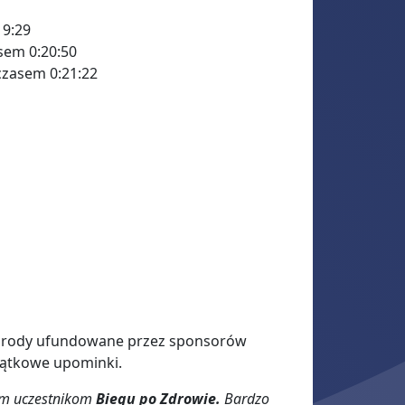
19:29
sem 0:20:50
czasem 0:21:22
agrody ufundowane przez sponsorów
miątkowe upominki.
kim uczestnikom
Biegu po Zdrowie.
Bardzo