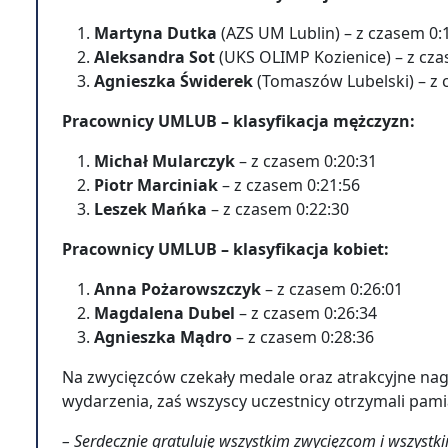
Martyna Dutka
(AZS UM Lublin) – z czasem 0:
Aleksandra Sot
(UKS OLIMP Kozienice) – z cza
Agnieszka Świderek
(Tomaszów Lubelski) – z 
Pracownicy UMLUB – klasyfikacja mężczyzn:
Michał Mularczyk
– z czasem 0:20:31
Piotr Marciniak
– z czasem 0:21:56
Leszek Mańka
– z czasem 0:22:30
Pracownicy UMLUB – klasyfikacja kobiet:
Anna Pożarowszczyk
– z czasem 0:26:01
Magdalena Dubel
– z czasem 0:26:34
Agnieszka Mądro
– z czasem 0:28:36
Na zwycięzców czekały medale oraz atrakcyjne n
wydarzenia, zaś wszyscy uczestnicy otrzymali pa
– Serdecznie gratuluję wszystkim zwycięzcom i wszyst