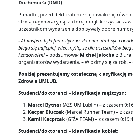
Duchenne’a (DMD).
Ponadto, przed Rektoratem znajdowało się równie
strefą regeneracyjną, z której mogli korzystać z
uczestnikom wydarzenia dopisywały dobre humory, 
- Atmosfera była fantastyczna. Pomimo drobnych opa
biega się najlepiej, więc myślę, że dla uczestników bie
i zadowoleni –
podsumował
Michał Jałocha
z Biura
organizatorów wydarzenia. – Widzimy się za rok! –
Poniżej prezentujemy ostateczną klasyfikację 
Zdrowie UMLUB.
Studenci/doktoranci – klasyfikacja mężczyzn:
Marcel Bytnar
(AZS UM Lublin) – z czasem 0:1
Kacper Bluczak
(Marcel Runner Team) – z cza
Kamil Kacprzak
(GIŻA TEAM) – z czasem 0:19:
Studenci/doktoranci – klasyfikacja kobiet: