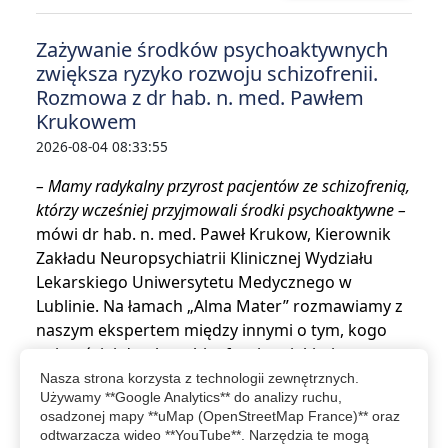
Zażywanie środków psychoaktywnych
zwiększa ryzyko rozwoju schizofrenii.
Rozmowa z dr hab. n. med. Pawłem
Krukowem
2026-08-04 08:33:55
– Mamy radykalny przyrost pacjentów ze schizofrenią,
którzy wcześniej przyjmowali środki psychoaktywne –
mówi dr hab. n. med. Paweł Krukow, Kierownik
Zakładu Neuropsychiatrii Klinicznej Wydziału
Lekarskiego Uniwersytetu Medycznego w
Lublinie. Na łamach „Alma Mater” rozmawiamy z
naszym ekspertem między innymi o tym, kogo
najczęściej dotyka schizofrenia, z jakimi
wyzwaniami w codzienności mierzą się osoby na
Nasza strona korzysta z technologii zewnętrznych.
Używamy **Google Analytics** do analizy ruchu,
nią chorujące oraz o alarmujących…
osadzonej mapy **uMap (OpenStreetMap France)** oraz
odtwarzacza wideo **YouTube**. Narzędzia te mogą