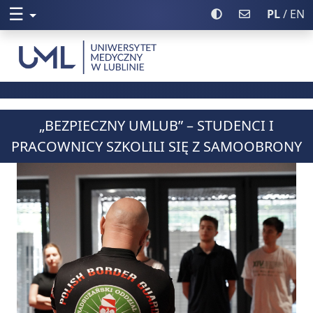
☰
Rozwiń menu
Włącz wysoki kontr
Poczta UML
PL
/ EN
Uniwersytet Medyczny w Lublinie
„BEZPIECZNY UMLUB” – STUDENCI I
PRACOWNICY SZKOLILI SIĘ Z SAMOOBRONY