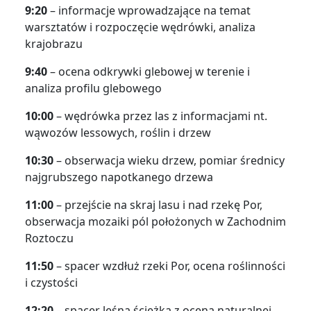
9:20
– informacje wprowadzające na temat
warsztatów i rozpoczęcie wędrówki, analiza
krajobrazu
9:40
– ocena odkrywki glebowej w terenie i
analiza profilu glebowego
10:00
– wędrówka przez las z informacjami nt.
wąwozów lessowych, roślin i drzew
10:30
– obserwacja wieku drzew, pomiar średnicy
najgrubszego napotkanego drzewa
11:00
– przejście na skraj lasu i nad rzekę Por,
obserwacja mozaiki pól położonych w Zachodnim
Roztoczu
11:50
– spacer wzdłuż rzeki Por, ocena roślinności
i czystości
12:20
– spacer leśną ścieżką z oceną naturalnej