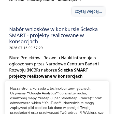
czytaj więcej...
Nabór wniosków w konkursie Ścieżka
SMART - projekty realizowane w
konsorcjach
2026-07-16 09:57:29
Biuro Projektów i Rozwoju Nauki informuje o
ogłoszonym przez Narodowe Centrum Badań i
Rozwoju (NCBR) naborze
Ścieżka SMART
projekty realizowane w konsorcjach
(FENG.01.01-IP.01-003/26), finansowanym z
programu Fundusze Europejskie dla
Nasza strona korzysta z technologii zewnętrznych.
Używamy **Google Analytics** do analizy ruchu,
Nowoczesnej Gospodarki.
osadzonej mapy **uMap (OpenStreetMap France)** oraz
odtwarzacza wideo **YouTube**. Narzędzia te mogą
czytaj więcej...
zapisywać pliki cookies lub dane w pamięci Twojej
przeglądarki oraz przetwarzać Twój adres IP. Wybierz, czy