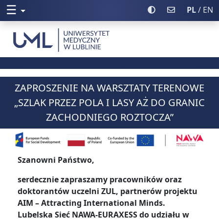
☰
Rozwiń menu
Włącz wysoki kontr
Poczta UML
PL
/ EN
Uniwersytet Medyczny w Lublinie
ZAPROSZENIE NA WARSZTATY TERENOWE
„SZLAK PRZEZ POLA I LASY AŻ DO GRANIC
ZACHODNIEGO ROZTOCZA”
Szanowni Państwo,
serdecznie zapraszamy pracowników oraz
doktorantów uczelni ZUL, partnerów projektu
AIM – Attracting International Minds.
Lubelska Sieć NAWA-EURAXESS do udziału w