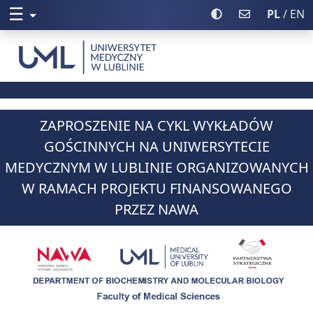
☰
Rozwiń menu
Włącz wysoki kontr
Poczta UML
PL
/ EN
Uniwersytet Medyczny w Lublinie
ZAPROSZENIE NA CYKL WYKŁADÓW
GOŚCINNYCH NA UNIWERSYTECIE
MEDYCZNYM W LUBLINIE ORGANIZOWANYCH
W RAMACH PROJEKTU FINANSOWANEGO
PRZEZ NAWA