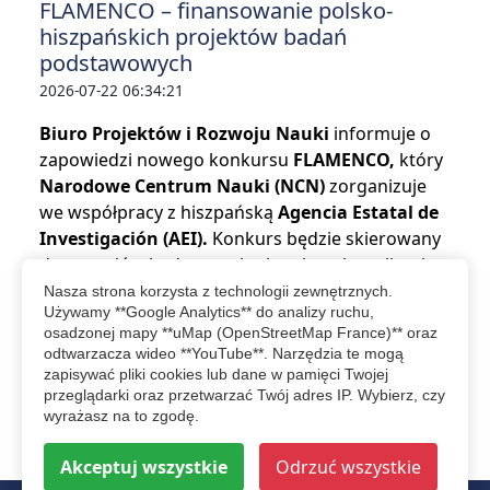
FLAMENCO – finansowanie polsko-
hiszpańskich projektów badań
podstawowych
2026-07-22 06:34:21
Biuro Projektów i Rozwoju Nauki
informuje o
zapowiedzi nowego konkursu
FLAMENCO,
który
Narodowe Centrum Nauki (NCN)
zorganizuje
we współpracy z hiszpańską
Agencia Estatal de
Investigación (AEI).
Konkurs będzie skierowany
do zespołów badawczych planujących realizację
wspólnych polsko-hiszpańskich projektów z
Nasza strona korzysta z technologii zewnętrznych.
Używamy **Google Analytics** do analizy ruchu,
zakresu badań…
osadzonej mapy **uMap (OpenStreetMap France)** oraz
odtwarzacza wideo **YouTube**. Narzędzia te mogą
czytaj więcej...
zapisywać pliki cookies lub dane w pamięci Twojej
przeglądarki oraz przetwarzać Twój adres IP. Wybierz, czy
wyrażasz na to zgodę.
więcej wydarzeń
Akceptuj wszystkie
Odrzuć wszystkie