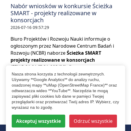
Nabór wniosków w konkursie Ścieżka
SMART - projekty realizowane w
konsorcjach
2026-07-16 09:57:29
Biuro Projektów i Rozwoju Nauki informuje o
ogłoszonym przez Narodowe Centrum Badań i
Rozwoju (NCBR) naborze
Ścieżka SMART
projekty realizowane w konsorcjach
(FENG.01.01-IP.01-003/26), finansowanym z
programu Fundusze Europejskie dla
Nasza strona korzysta z technologii zewnętrznych.
Używamy **Google Analytics** do analizy ruchu,
Nowoczesnej Gospodarki.
osadzonej mapy **uMap (OpenStreetMap France)** oraz
odtwarzacza wideo **YouTube**. Narzędzia te mogą
czytaj więcej...
zapisywać pliki cookies lub dane w pamięci Twojej
przeglądarki oraz przetwarzać Twój adres IP. Wybierz, czy
wyrażasz na to zgodę.
więcej wydarzeń
Akceptuj wszystkie
Odrzuć wszystkie