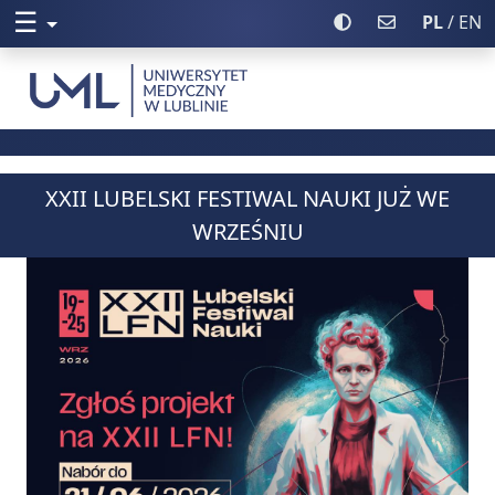
☰
Rozwiń menu
Włącz wysoki kontr
Poczta UML
PL
/ EN
Uniwersytet Medyczny w Lublinie
XXII LUBELSKI FESTIWAL NAUKI JUŻ WE
WRZEŚNIU