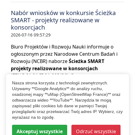
Nabór wniosków w konkursie Ścieżka
SMART - projekty realizowane w
konsorcjach
2026-07-16 09:57:29
Biuro Projektów i Rozwoju Nauki informuje o
ogłoszonym przez Narodowe Centrum Badań i
Rozwoju (NCBR) naborze
Ścieżka SMART
projekty realizowane w konsorcjach
(FENG.01.01-IP.01-003/26), finansowanym z
programu Fundusze Europejskie dla
Nasza strona korzysta z technologii zewnętrznych.
Używamy **Google Analytics** do analizy ruchu,
Nowoczesnej Gospodarki.
osadzonej mapy **uMap (OpenStreetMap France)** oraz
odtwarzacza wideo **YouTube**. Narzędzia te mogą
czytaj więcej...
zapisywać pliki cookies lub dane w pamięci Twojej
przeglądarki oraz przetwarzać Twój adres IP. Wybierz, czy
wyrażasz na to zgodę.
więcej wydarzeń
Akceptuj wszystkie
Odrzuć wszystkie