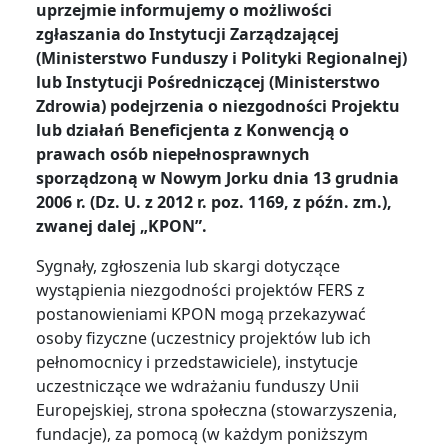
uprzejmie informujemy o możliwości
zgłaszania do Instytucji Zarządzającej
(Ministerstwo Funduszy i Polityki Regionalnej)
lub Instytucji Pośredniczącej (Ministerstwo
Zdrowia) podejrzenia o niezgodności Projektu
lub działań Beneficjenta z Konwencją o
prawach osób niepełnosprawnych
sporządzoną w Nowym Jorku dnia 13 grudnia
2006 r. (Dz. U. z 2012 r. poz. 1169, z późn. zm.),
zwanej dalej „KPON”.
Sygnały, zgłoszenia lub skargi dotyczące
wystąpienia niezgodności projektów FERS z
postanowieniami KPON mogą przekazywać
osoby fizyczne (uczestnicy projektów lub ich
pełnomocnicy i przedstawiciele), instytucje
uczestniczące we wdrażaniu funduszy Unii
Europejskiej, strona społeczna (stowarzyszenia,
fundacje), za pomocą (w każdym poniższym