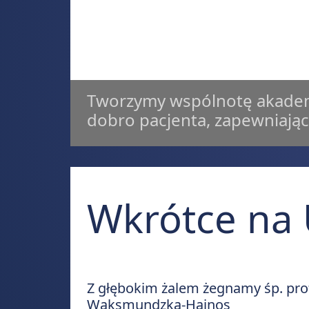
Tworzymy wspólnotę akadem
dobro pacjenta, zapewniając
Wkrótce na
Z głębokim żalem żegnamy śp. pro
Nasza strona korzysta z technologii zewnętrznych. Używamy **
Waksmundzką-Hajnos
Narzędzia te mogą zapisywać pliki cookies lub dane w pamięci T