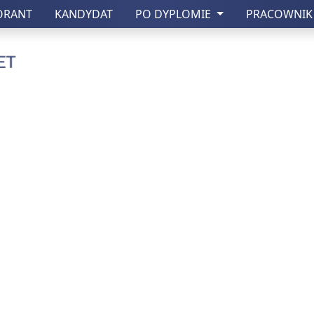
ORANT
KANDYDAT
PO DYPLOMIE
PRACOWNI
czny w Lublinie