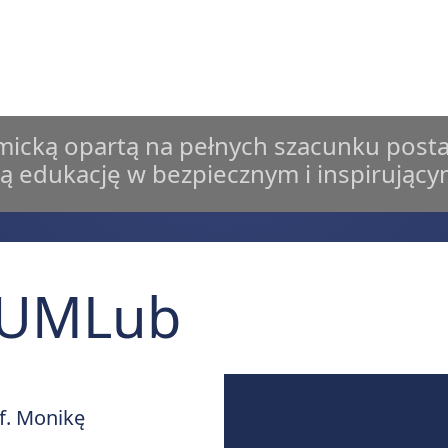
icką opartą na pełnych szacunku post
ą edukację w bezpiecznym i inspirując
 UMLub
f. Monikę
Google Analytics** do analizy ruchu, osadzonej mapy **uMap (OpenStr
wojej przeglądarki oraz przetwarzać Twój adres IP. Wybierz, czy wyraż