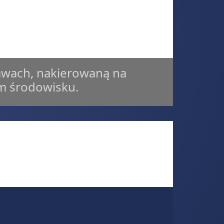
awach, nakierowaną na
ym środowisku.
eetMap France)** oraz odtwarzacza wideo **YouTube**.
asz na to zgodę.