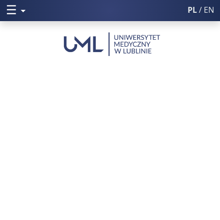
☰
Rozwiń menu
PL
/ EN
Włącz wysoki k
Poczta UM
Uniwersytet Medyczny w Lublini