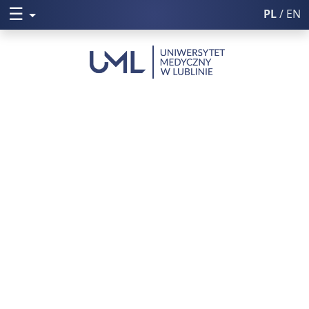
☰
Rozwiń menu
PL
/ EN
Włącz wysoki k
Poczta UM
Uniwersytet Medyczny w Lublini