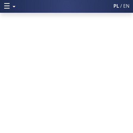
☰
Rozwiń menu
PL
/ EN
Włącz wysoki k
Poczta UM
Uniwersytet Medyczny w Lublini